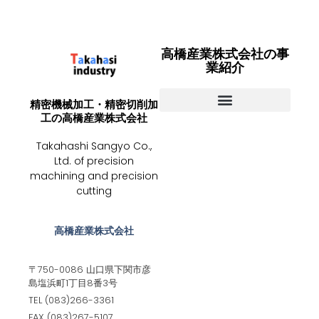
高橋産業株式会社の事
業紹介
精密機械加工・精密切削加
工の高橋産業株式会社
ニュース・お知らせ
お問い合わせ
高橋産業とは
Takahashi Sangyo Co.,
Ltd. of precision
machining and precision
cutting
高橋産業株式会社
〒750-0086 山口県下関市彦
島塩浜町1丁目8番3号
TEL (083)266-3361
FAX (083)267-5107